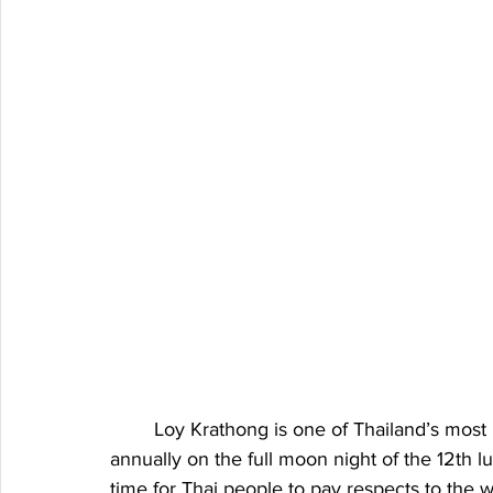
	Loy Krathong is one of Thailand’s most beautiful and enchanting festivals, celebrated 
annually on the full moon night of the 12th l
time for Thai people to pay respects to the