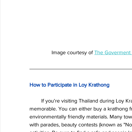
Image courtesy of 
The Goverment P
How to Participate in Loy Krathong
	If you're visiting Thailand during Loy Krathong, participating in the festival is easy and 
memorable. You can either buy a krathong f
environmentally friendly materials. Many tow
with parades, beauty contests (known as "No