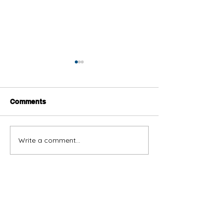
Comments
Write a comment...
Thai by Chom Brings
กี่ (gîi) vs เท่าไห
Thai Yadom Workshop
rài): How to A
to the International
Much" and "Ho
Stage at ARMOR-IIMAK
in Thai Like a N
XPERIENCE DAYS
Special Offers
ASPAC 2026
Shop All