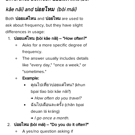
kâe năi) 
and บ่อยไหม 
 (bòi mái) 
Both 
บ่อยแค่ไหน
 and 
บ่อยไหม
 are used to 
ask about frequency, but they have slight 
differences in usage:
บ่อยแค่ไหน (bòi kâe năi) – "How often?"
Asks for a more specific degree of 
frequency.
The answer usually includes details 
like "every day," "once a week," or 
"sometimes."
Example:
คุณไปเที่ยวบ่อยแค่ไหน? (khun 
bpai tîao bòi kâe năi?)
→ 
How often do you travel?
ฉันไปเดือนละครั้ง (chăn bpai 
deuan lá kráng)
→ 
I go once a month.
บ่อยไหม (bòi mái) – "Do you do it often?"
A yes/no question asking if 